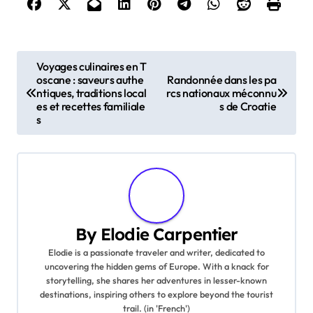
Post navigation
Voyages culinaires en T
oscane : saveurs authe
Randonnée dans les pa
ntiques, traditions local
rcs nationaux méconnu
es et recettes familiale
s de Croatie
s
By
Elodie Carpentier
Elodie is a passionate traveler and writer, dedicated to
uncovering the hidden gems of Europe. With a knack for
storytelling, she shares her adventures in lesser-known
destinations, inspiring others to explore beyond the tourist
trail. (in 'French')