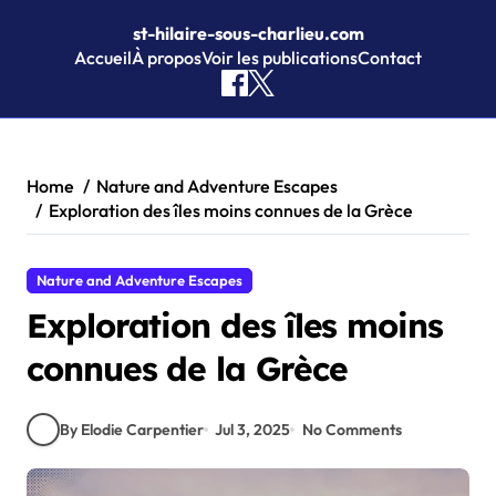
st-hilaire-sous-charlieu.com
Accueil
À propos
Voir les publications
Contact
Skip to content
Home
Nature and Adventure Escapes
Exploration des îles moins connues de la Grèce
Nature and Adventure Escapes
Exploration des îles moins
connues de la Grèce
By Elodie Carpentier
Jul 3, 2025
No Comments