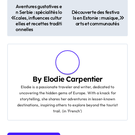
Post navigation
Aventures gustatives e
n Serbie : spécialités lo
Découverte des festiva
cales, influences cultur
ls en Estonie : musique,
elles et recettes traditi
arts et communautés
onnelles
By
Elodie Carpentier
Elodie is a passionate traveler and writer, dedicated to
uncovering the hidden gems of Europe. With a knack for
storytelling, she shares her adventures in lesser-known
destinations, inspiring others to explore beyond the tourist
trail. (in 'French')