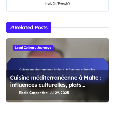
trail. (in 'French')
Related Posts
Local Culinary Journeys
Cuisine méditerranéenne à Malte :
influences culturelles, plats
emblématiques et techniques
Elodie Carpentier
Jul 29, 2025
culinaires