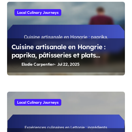
Local Culinary Journeys
Cuisine artisanale en Hongrie :
paprika, pâtisseries et plats
régionaux
Elodie Carpentier
Jul 22, 2025
Local Culinary Journeys