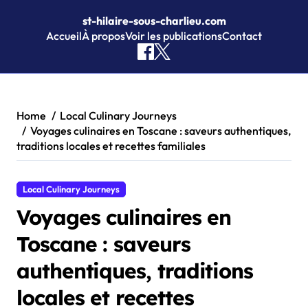
st-hilaire-sous-charlieu.com
Accueil
À propos
Voir les publications
Contact
Skip to content
Home
Local Culinary Journeys
Voyages culinaires en Toscane : saveurs authentiques,
traditions locales et recettes familiales
Local Culinary Journeys
Voyages culinaires en
Toscane : saveurs
authentiques, traditions
locales et recettes