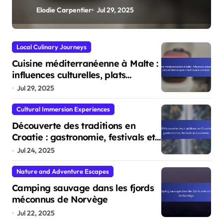
coutumes
Elodie Carpentier
Jul 24, 2025
Local Culinary Journeys
Cuisine méditerranéenne à Malte :
influences culturelles, plats
emblématiques et techniques
Jul 29, 2025
culinaires
Cultural Immersion Experiences
Découverte des traditions en
Croatie : gastronomie, festivals et
coutumes
Jul 24, 2025
Nature and Adventure Escapes
Camping sauvage dans les fjords
méconnus de Norvège
Jul 22, 2025