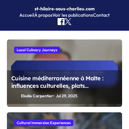
st-hilaire-sous-charlieu.com
Accueil
À propos
Voir les publications
Contact
Skip to content
Local Culinary Journeys
Cuisine méditerranéenne à Malte :
influences culturelles, plats
emblématiques et techniques
Elodie Carpentier
Jul 29, 2025
culinaires
Cultural Immersion Experiences