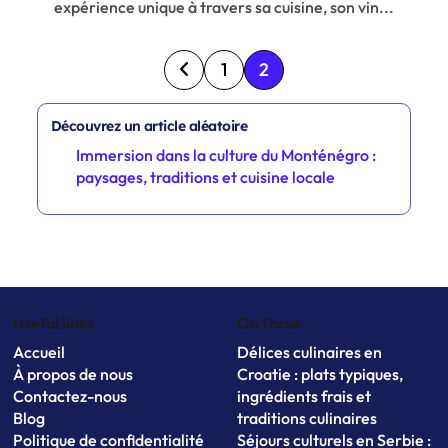
expérience unique à travers sa cuisine, son vin...
Posts pagination
1
2
Découvrez un article aléatoire
Immersion dans la culture du Monténégro :
paysages, traditions et cuisine locale
Useful links
On focus
Accueil
Délices culinaires en
À propos de nous
Croatie : plats typiques,
Contactez-nous
ingrédients frais et
Blog
traditions culinaires
Politique de confidentialité
Séjours culturels en Serbie :