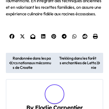
l’authenticité. En intégrant des techniques anciennes
et en valorisant les recettes familiales, on assure une
expérience culinaire fidèle aux racines écossaises.
Post navigation
Randonnée dans les pa
Trekking dans les forêt
rcs nationaux méconnu
s enchantées de Letto
s de Croatie
nie
By
Elodie Carpentier