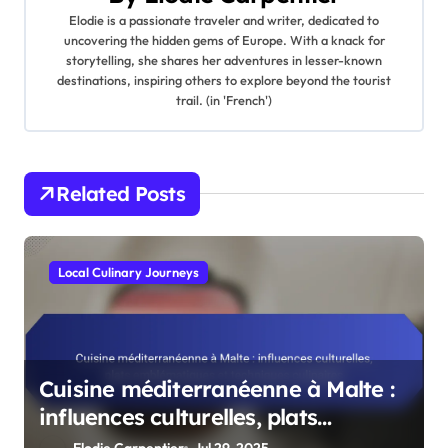
Elodie is a passionate traveler and writer, dedicated to
uncovering the hidden gems of Europe. With a knack for
storytelling, she shares her adventures in lesser-known
destinations, inspiring others to explore beyond the tourist
trail. (in 'French')
Related Posts
Local Culinary Journeys
Cuisine méditerranéenne à Malte :
influences culturelles, plats
emblématiques et techniques
Elodie Carpentier
Jul 29, 2025