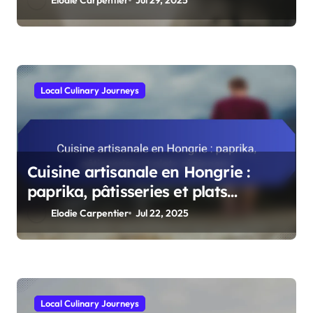
culinaires
Local Culinary Journeys
Cuisine artisanale en Hongrie :
paprika, pâtisseries et plats
régionaux
Elodie Carpentier
Jul 22, 2025
Local Culinary Journeys