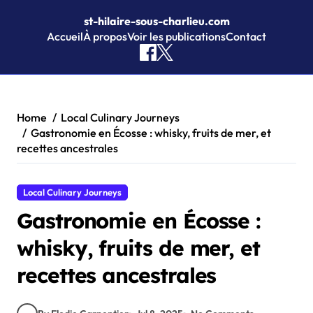
st-hilaire-sous-charlieu.com
Accueil
À propos
Voir les publications
Contact
Skip to content
Home
Local Culinary Journeys
Gastronomie en Écosse : whisky, fruits de mer, et
recettes ancestrales
Local Culinary Journeys
Gastronomie en Écosse :
whisky, fruits de mer, et
recettes ancestrales